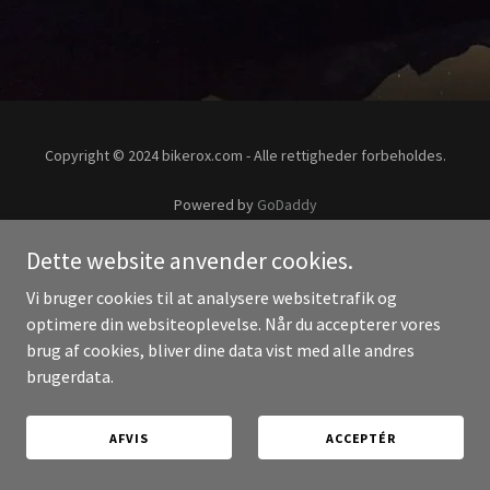
Copyright © 2024 bikerox.com - Alle rettigheder forbeholdes.
Powered by
GoDaddy
Dette website anvender cookies.
Vi bruger cookies til at analysere websitetrafik og
optimere din websiteoplevelse. Når du accepterer vores
brug af cookies, bliver dine data vist med alle andres
brugerdata.
AFVIS
ACCEPTÉR