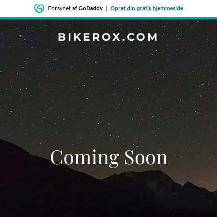
Forsynet af
GoDaddy
|
Opret din gratis hjemmeside
BIKEROX.COM
Coming Soon